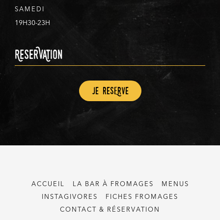
SAMEDI
19H30-23H
ReserVAtion
Je resErve
ACCUEIL
LA BAR À FROMAGES
MENUS
INSTAGIVORES
FICHES FROMAGES
CONTACT & RÉSERVATION