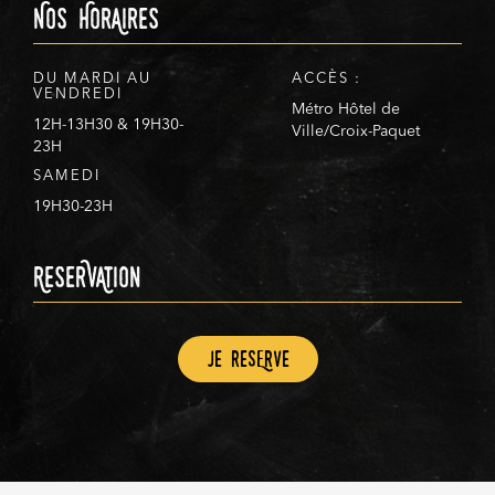
Nos HorAires
DU MARDI AU
ACCÈS :
VENDREDI
Métro Hôtel de
12H-13H30 & 19H30-
Ville/Croix-Paquet
23H
SAMEDI
19H30-23H
ReserVAtion
Je resErve