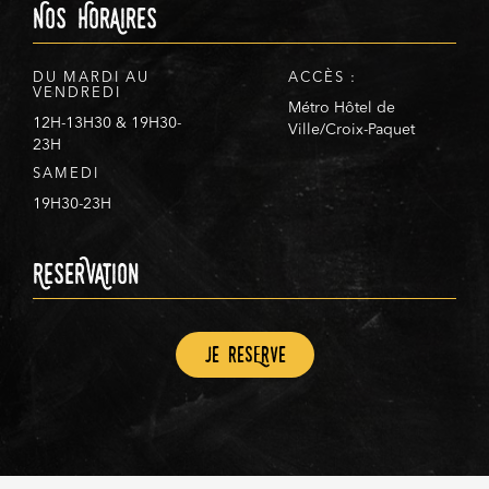
Nos HorAires
DU MARDI AU
ACCÈS :
VENDREDI
Métro Hôtel de
12H-13H30 & 19H30-
Ville/Croix-Paquet
23H
SAMEDI
19H30-23H
ReserVAtion
Je resErve