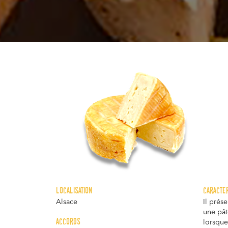
localisation
caracte
Alsace
Il prés
une pât
accords
lorsque