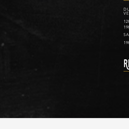
D
V
12
19
S
19
R