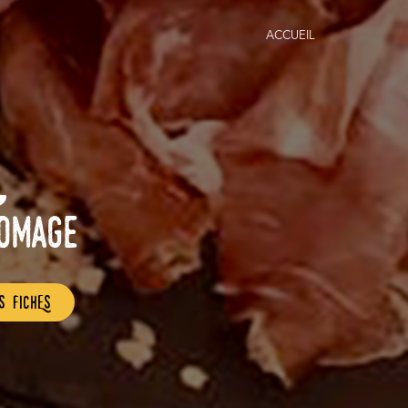
ACCUEIL
romage
s fichEs