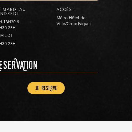
U MARDI AU
ACCÈS :
ENDREDI
Métro Hôtel de
H-13H30 &
Ville/Croix-Paquet
H30-23H
AMEDI
H30-23H
eserVAtion
Je resErve