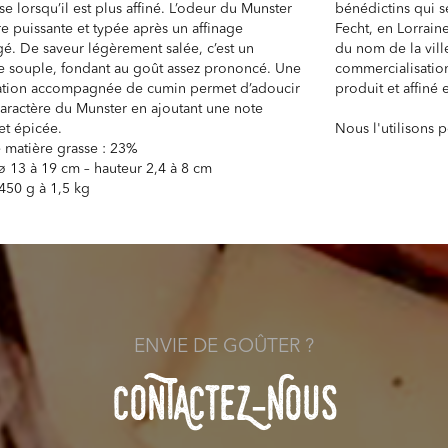
e lorsqu’il est plus affiné. L’odeur du Munster
bénédictins qui se
re puissante et typée après un affinage
Fecht, en Lorrain
é. De saveur légèrement salée, c’est un
du nom de la ville
 souple, fondant au goût assez prononcé. Une
commercialisatio
ation accompagnée de cumin permet d’adoucir
produit et affiné 
 caractère du Munster en ajoutant une note
 et épicée.
Nous l'utilisons 
 matière grasse : 23%
: ø 13 à 19 cm – hauteur 2,4 à 8 cm
 450 g à 1,5 kg
ENVIE DE GOÛTER ?
COnTACteZ-NOuS