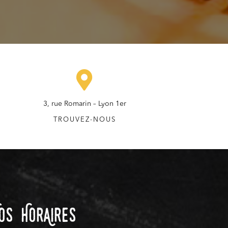
3, rue Romarin – Lyon 1er
TROUVEZ-NOUS
os HorAires