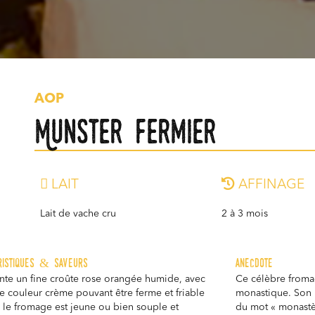
AOP
Munster fermier
LAIT
AFFINAGE
Lait de vache cru
2 à 3 mois
ristiques & saveurs
anecdote
ente un fine croûte rose orangée humide, avec
Ce célèbre fromag
e couleur crème pouvant être ferme et friable
monastique. Son 
 le fromage est jeune ou bien souple et
du mot « monastè