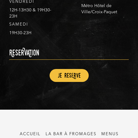
VENDREDI
Métro Hôtel de
12H-13H30 & 19H30-
Ville/Croix-Paquet
23H
SAMEDI
19H30-23H
ReserVAtion
Je resErve
ACCUEIL
LA BAR À FROMAGES
MENUS