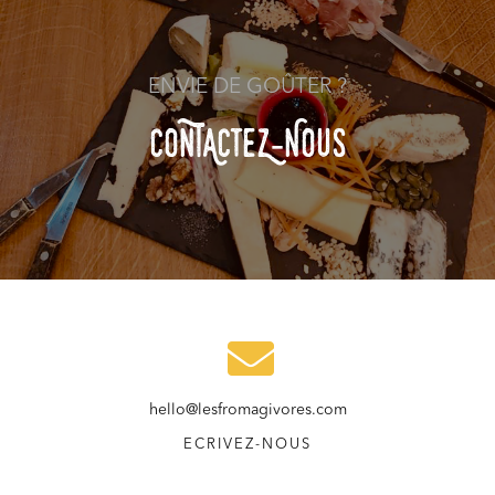
ENVIE DE GOÛTER ?
COnTACteZ-NOuS
hello@lesfromagivores.com
ECRIVEZ-NOUS