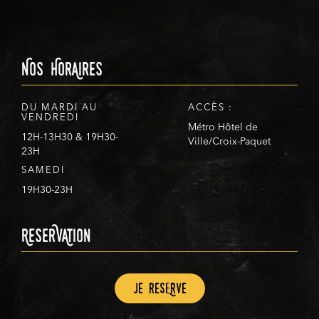
Nos HorAires
DU MARDI AU
ACCÈS :
VENDREDI
Métro Hôtel de
12H-13H30 & 19H30-
Ville/Croix-Paquet
23H
SAMEDI
19H30-23H
ReserVAtion
Je resErve