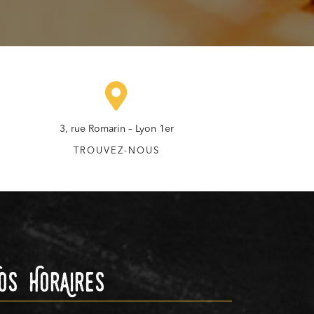
3, rue Romarin – Lyon 1er
TROUVEZ-NOUS
os HorAires