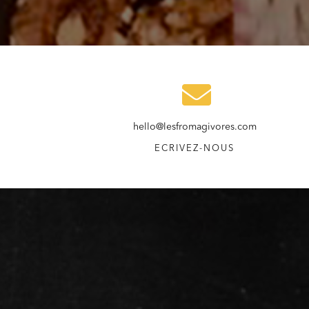
hello@lesfromagivores.com
ECRIVEZ-NOUS