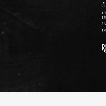
D
V
12
19
S
19
R