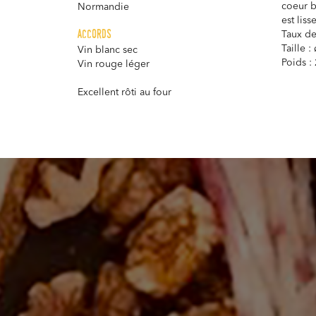
coeur bl
Normandie
est liss
accords
Taux de
Taille 
Vin blanc sec
Poids :
Vin rouge léger
Excellent rôti au four