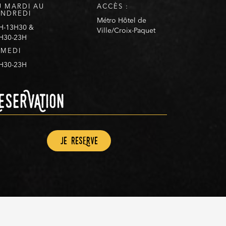
U MARDI AU
ACCÈS :
ENDREDI
Métro Hôtel de
H-13H30 &
Ville/Croix-Paquet
H30-23H
AMEDI
H30-23H
eserVAtion
Je resErve