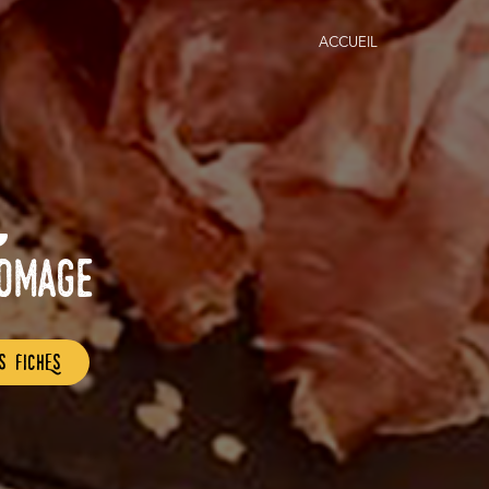
ACCUEIL
romage
s fichEs