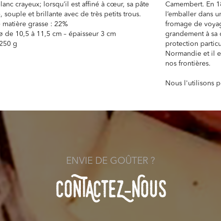
anc crayeux; lorsqu’il est affiné à cœur, sa pâte
Camembert. En 189
e, souple et brillante avec de très petits trous.
l’emballer dans u
 matière grasse : 22%
fromage de voyage
: ø de 10,5 à 11,5 cm – épaisseur 3 cm
grandement à sa d
 250 g
protection particu
Normandie et il e
nos frontières.
Nous l'utilisons 
ENVIE DE GOÛTER ?
COnTACteZ-NOuS