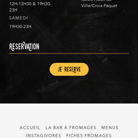
12H-13H30 & 19H30-
Ville/Croix-Paquet
23H
SAMEDI
19H30-23H
ReserVAtion
Je resErve
ACCUEIL
LA BAR À FROMAGES
MENUS
INSTAGIVORES
FICHES FROMAGES