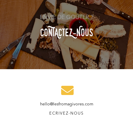
ENVIE DE GOÛTER ?
COnTACteZ-NOuS
hello@lesfromagivores.com
ECRIVEZ-NOUS