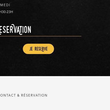
AMEDI
H30-23H
eserVAtion
Je resErve
ONTACT & RÉSERVATION