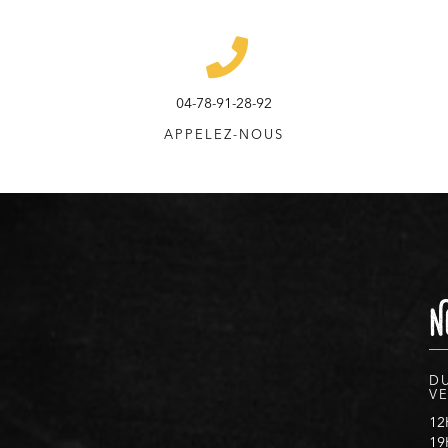
04-78-91-28-92
APPELEZ-NOUS
N
D
V
12
19