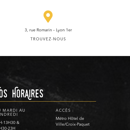
3, rue Romarin – Lyon 1er
TROUVEZ-NOUS
os HorAires
U MARDI AU
ACCÈS :
ENDREDI
Métro Hôtel de
H-13H30 &
Ville/Croix-Paquet
H30-23H