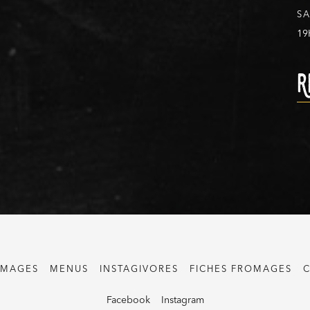
S
19
R
OMAGES
MENUS
INSTAGIVORES
FICHES FROMAGES
C
Facebook
Instagram