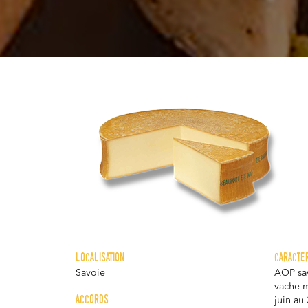
localisation
caracte
Savoie
AOP sav
vache m
accords
juin au