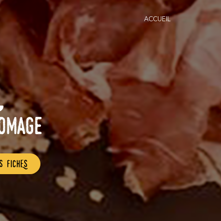
ACCUEIL
romage
s fichEs